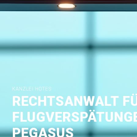
KANZLEI HOTES
RECHTSANWALT F
FLUGVERSPÄTUNGE
PEGASUS