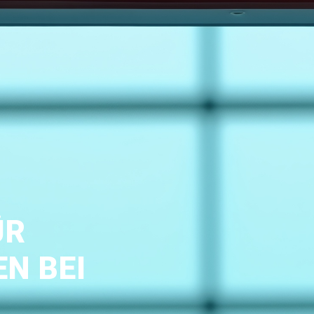
ÜR
N BEI