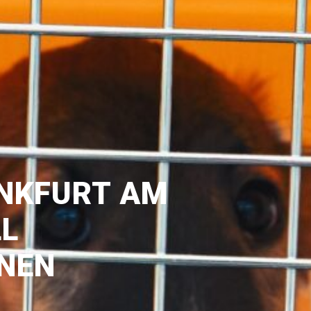
NKFURT AM
LL
INEN